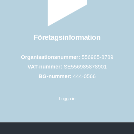
Företagsinformation
Organisationsnummer:
556985-8789
VAT-nummer:
SE556985878901
BG-nummer:
444-0566
Logga in